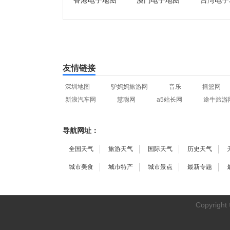
香港电子地图
澳门电子地图
台湾电子
友情链接
深圳地图
驴妈妈旅游网
音乐
摇篮网
新浪汽车网
慧聪网
a5站长网
途牛旅游
导航网址：
全国天气
旅游天气
国际天气
历史天气
城市美食
城市特产
城市景点
最新专题
Copyright