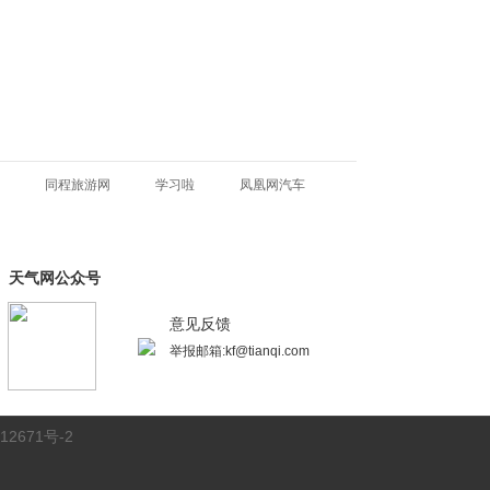
同程旅游网
学习啦
凤凰网汽车
天气网公众号
意见反馈
举报邮箱:kf@tianqi.com
12671号-2