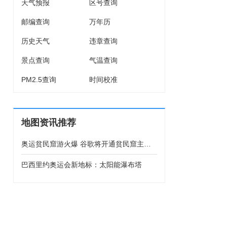
天气预报
区号查询
邮编查询
万年历
历史天气
违章查询
景点查询
气温查询
PM2.5查询
时间校准
地图资讯推荐
奥运贫民窟游火爆 谷歌将开通贫民窟主要
街道地图
巴西里约奥运会新地标：太阳能瀑布塔