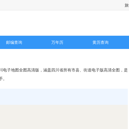
旅
邮编查询
万年历
黄历查询
川电子地图全图高清版，涵盖四川省所有市县、街道电子版高清全图，是
手。