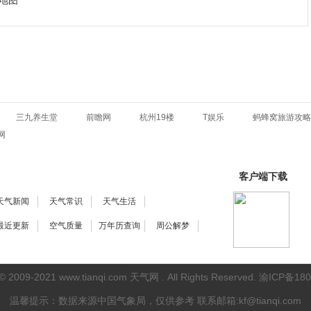
地图
三九养生堂
前瞻网
杭州19楼
T娱乐
蚂蜂窝旅游攻略
网
客户端下载
天气新闻
天气常识
天气生活
最近更新
空气质量
万年历查询
周公解梦
 © 2009-2021
www.tianqi.com 天气网
. All Rights Reserved.
渝ICP备180
温馨提示：数据来源中国气象局，仅供参考
联系邮箱:kf@tianqi.com