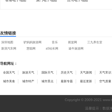
香港电子地图
澳门电子地图
台湾电子地图
友情链接
深圳地图
驴妈妈旅游网
音乐
摇篮网
三九养生堂
新浪汽车网
慧聪网
a5站长网
途牛旅游网
导航网址：
全国天气
旅游天气
国际天气
历史天气
天气新闻
天气常识
城市美食
城市特产
城市景点
最新专题
最近更新
空气质量
Copyright © 2009-2021
www.
温馨提示：数据