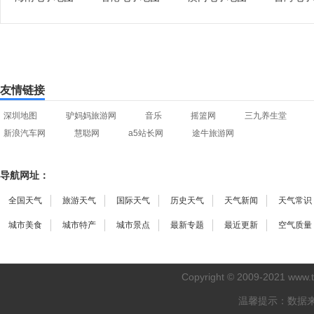
友情链接
深圳地图
驴妈妈旅游网
音乐
摇篮网
三九养生堂
新浪汽车网
慧聪网
a5站长网
途牛旅游网
导航网址：
全国天气
旅游天气
国际天气
历史天气
天气新闻
天气常识
城市美食
城市特产
城市景点
最新专题
最近更新
空气质量
Copyright © 2009-2021
www.
温馨提示：数据