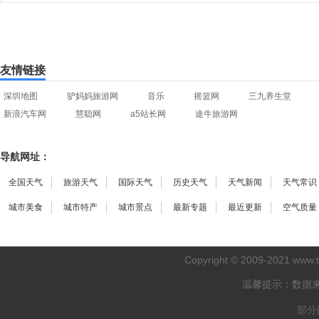
友情链接
深圳地图
驴妈妈旅游网
音乐
摇篮网
三九养生堂
新浪汽车网
慧聪网
a5站长网
途牛旅游网
导航网址：
全国天气
旅游天气
国际天气
历史天气
天气新闻
天气常识
城市美食
城市特产
城市景点
最新专题
最近更新
空气质量
Copyright © 2009-2021
www.
温馨提示：数据
部分