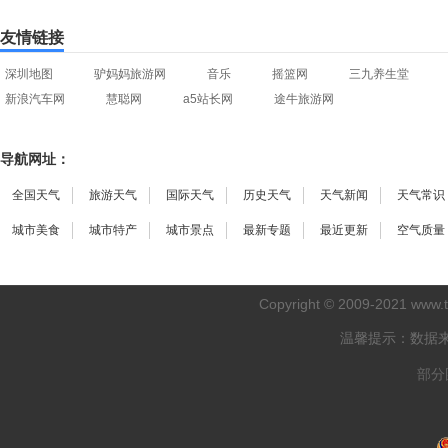
友情链接
深圳地图
驴妈妈旅游网
音乐
摇篮网
三九养生堂
新浪汽车网
慧聪网
a5站长网
途牛旅游网
导航网址：
全国天气
旅游天气
国际天气
历史天气
天气新闻
天气常识
城市美食
城市特产
城市景点
最新专题
最近更新
空气质量
Copyright © 2009-2021
www.
温馨提示：数据
部分