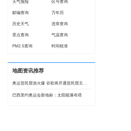
天气预报
区号查询
邮编查询
万年历
历史天气
违章查询
景点查询
气温查询
PM2.5查询
时间校准
地图资讯推荐
奥运贫民窟游火爆 谷歌将开通贫民窟主要
街道地图
巴西里约奥运会新地标：太阳能瀑布塔