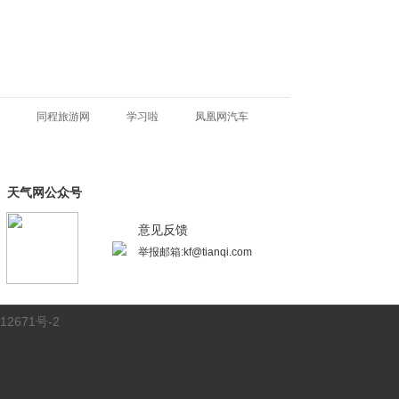
同程旅游网
学习啦
凤凰网汽车
天气网公众号
意见反馈
举报邮箱:kf@tianqi.com
12671号-2