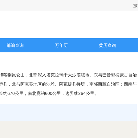
旅
查询
邮编查询
万年历
黄历查询
和喀喇昆仑山，北部深入塔克拉玛干大沙漠腹地。东与巴音郭楞蒙古自治
楚县，北与阿克苏地区的沙雅、阿瓦提县接壤，南邻西藏自治区；西南与
670公里，南北宽约600公里，边界线264公里。