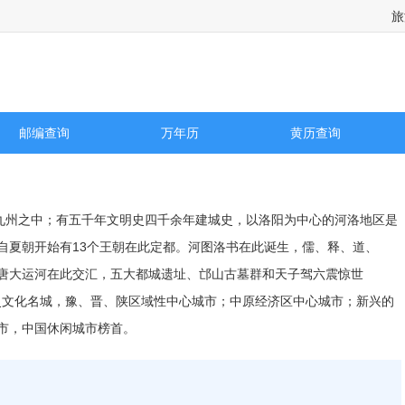
旅
邮编查询
万年历
黄历查询
处九州之中；有五千年文明史四千余年建城史，以洛阳为中心的河洛地区是
自夏朝开始有13个王朝在此定都。河图洛书在此诞生，儒、释、道、
唐大运河在此交汇，五大都城遗址、邙山古墓群和天子驾六震惊世
历史文化名城，豫、晋、陕区域性中心城市；中原经济区中心城市；新兴的
市，中国休闲城市榜首。