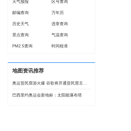
天气预报
区号查询
邮编查询
万年历
历史天气
违章查询
景点查询
气温查询
PM2.5查询
时间校准
地图资讯推荐
奥运贫民窟游火爆 谷歌将开通贫民窟主要
街道地图
巴西里约奥运会新地标：太阳能瀑布塔