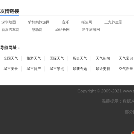
友情链接
深圳地图
驴妈妈旅游网
音乐
摇篮网
三九养生堂
新浪汽车网
慧聪网
a5站长网
途牛旅游网
导航网址：
全国天气
旅游天气
国际天气
历史天气
天气新闻
天气常识
城市美食
城市特产
城市景点
最新专题
最近更新
空气质量
Copyright © 2009-2021
www.
温馨提示：数据
部分