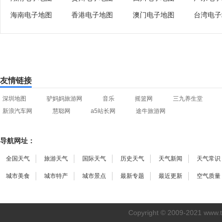
海南电子地图
香港电子地图
澳门电子地图
台湾电子
友情链接
深圳地图
驴妈妈旅游网
音乐
摇篮网
三九养生堂
新浪汽车网
慧聪网
a5站长网
途牛旅游网
导航网址：
全国天气
旅游天气
国际天气
历史天气
天气新闻
天气常识
城市美食
城市特产
城市景点
最新专题
最近更新
空气质量
Copyright © 2009-2021
www.