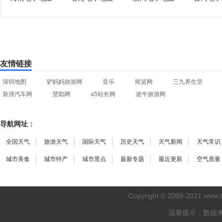
友情链接
深圳地图
驴妈妈旅游网
音乐
摇篮网
三九养生堂
新浪汽车网
慧聪网
a5站长网
途牛旅游网
导航网址：
全国天气
旅游天气
国际天气
历史天气
天气新闻
天气常识
城市美食
城市特产
城市景点
最新专题
最近更新
空气质量
Copyright © 2009-2021
www.
温馨提示：数据