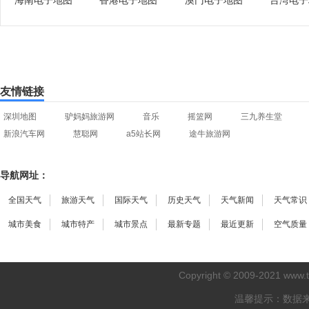
海南电子地图
香港电子地图
澳门电子地图
台湾电子
友情链接
深圳地图
驴妈妈旅游网
音乐
摇篮网
三九养生堂
新浪汽车网
慧聪网
a5站长网
途牛旅游网
导航网址：
全国天气
旅游天气
国际天气
历史天气
天气新闻
天气常识
城市美食
城市特产
城市景点
最新专题
最近更新
空气质量
Copyright © 2009-2021
www.
温馨提示：数据