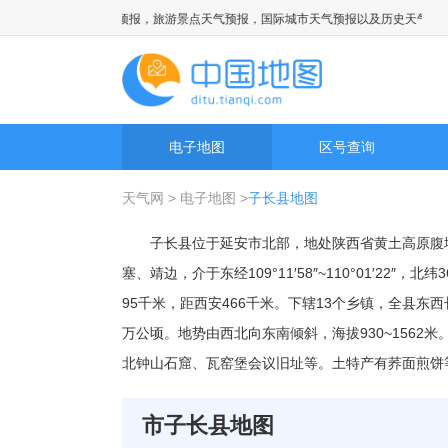
全国国内城市天气预报，旅游景点天气预报，国际城市天气预报以及历史天气预报查
电子地图
区号查询
天气网
>
电子地图
>
子长县地图
子长县位于延安市北部，地处陕西省黄土高原腹
塞、靖边，介于东经109°11′58″~110°01′22″，北
95千米，距西安466千米。下辖13个乡镇，全县东西长
万公顷。地势由西北向东南倾斜，海拔930~156
北钟山石窟、瓦窑堡会议旧址等。土特产有荞面煎饼
市子长县地图