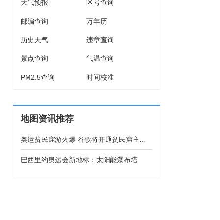
天气预报
区号查询
邮编查询
万年历
历史天气
违章查询
景点查询
气温查询
PM2.5查询
时间校准
地图资讯推荐
奥运贫民窟游火爆 谷歌将开通贫民窟主要
街道地图
巴西里约奥运会新地标：太阳能瀑布塔