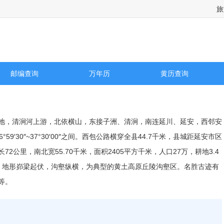
旅
询
邮编查询
万年历
黄历查询
地，清涧河上游，北依横山，东接子洲、清涧，南连延川、延安，西邻安
纬36°59′30″~37°30′00″之间。西包公路横穿全县44.7千米，县城距延安市区
72公里，南北宽55.70千米，面积2405平方千米，人口27万，耕地3.4
2米。地形峁梁起伏，沟壑纵横，为典型的黄土高原丘陵沟壑区。名胜古迹有
等。