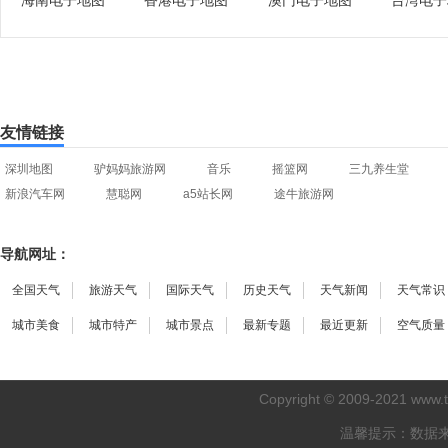
海南电子地图
香港电子地图
澳门电子地图
台湾电子
友情链接
深圳地图
驴妈妈旅游网
音乐
摇篮网
三九养生堂
新浪汽车网
慧聪网
a5站长网
途牛旅游网
导航网址：
全国天气
旅游天气
国际天气
历史天气
天气新闻
天气常识
城市美食
城市特产
城市景点
最新专题
最近更新
空气质量
Copyright © 2009-2021
www.
温馨提示：数据