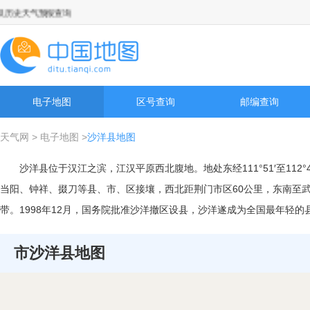
史天气预报查询
电子地图
区号查询
邮编查询
天气网
>
电子地图
>
沙洋县地图
沙洋县位于汉江之滨，江汉平原西北腹地。地处东经111°51′至112°4
当阳、钟祥、掇刀等县、市、区接壤，西北距荆门市区60公里，东南至武
带。1998年12月，国务院批准沙洋撤区设县，沙洋遂成为全国最年轻的县
市沙洋县地图